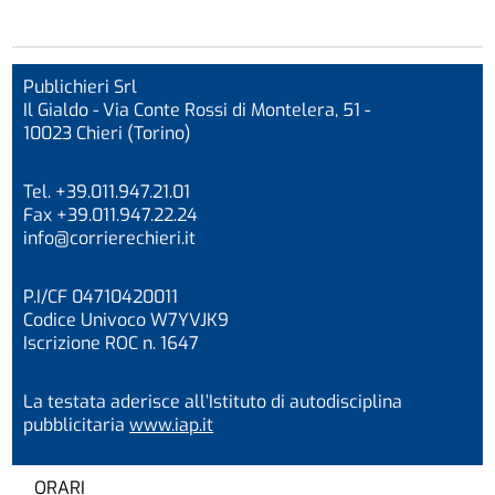
Publichieri Srl
Il Gialdo - Via Conte Rossi di Montelera, 51 -
10023 Chieri (Torino)
Tel. +39.011.947.21.01
Fax +39.011.947.22.24
info@corrierechieri.it
P.I/CF 04710420011
Codice Univoco W7YVJK9
Iscrizione ROC n. 1647
La testata aderisce all’Istituto di autodisciplina
pubblicitaria
www.iap.it
ORARI