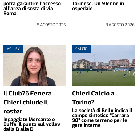
potrà garantire l’accesso
Torinese. Un 91enne in
all’area di sosta di via
ospedale
Roma
8 AGOSTO 2026
8 AGOSTO 2026
VOLLEY
CALCIO
Il Club76 Fenera
Chieri Calcio a
Chieri chiude il
Torino?
roster
La società di Bello indica il
campo sintetico “Carrara
Ingaggiate Mercante e
90” come terreno per le
Buffa. Il punto sul volley
gare interne
dalla B alla D