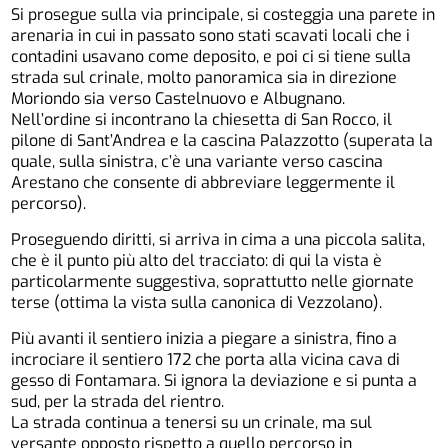
Si prosegue sulla via principale, si costeggia una parete in
arenaria in cui in passato sono stati scavati locali che i
contadini usavano come deposito, e poi ci si tiene sulla
strada sul crinale, molto panoramica sia in direzione
Moriondo sia verso Castelnuovo e Albugnano.
Nell’ordine si incontrano la chiesetta di San Rocco, il
pilone di Sant’Andrea e la cascina Palazzotto (superata la
quale, sulla sinistra, c’è una variante verso cascina
Arestano che consente di abbreviare leggermente il
percorso).
Proseguendo diritti, si arriva in cima a una piccola salita,
che è il punto più alto del tracciato: di qui la vista è
particolarmente suggestiva, soprattutto nelle giornate
terse (ottima la vista sulla canonica di Vezzolano).
Più avanti il sentiero inizia a piegare a sinistra, fino a
incrociare il sentiero 172 che porta alla vicina cava di
gesso di Fontamara. Si ignora la deviazione e si punta a
sud, per la strada del rientro.
La strada continua a tenersi su un crinale, ma sul
versante opposto rispetto a quello percorso in