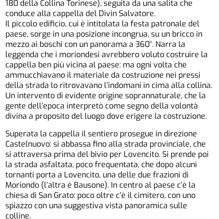
180 della Collina Torinese), seguita da una salita che
conduce alla cappella del Divin Salvatore.
Il piccolo edificio, cui è intitolata la festa patronale del
paese, sorge in una posizione incongrua, su un bricco in
mezzo ai boschi con un panorama a 360°. Narra la
leggenda che i moriondesi avrebbero voluto costruire la
cappella ben più vicina al paese: ma ogni volta che
ammucchiavano il materiale da costruzione nei pressi
della strada lo ritrovavano l’indomani in cima alla collina.
Un intervento di evidente origine soprannaturale, che la
gente dell’epoca interpretò come segno della volontà
divina a proposito del luogo dove erigere la costruzione.
Superata la cappella il sentiero prosegue in direzione
Castelnuovo: si abbassa fino alla strada provinciale, che
si attraversa prima del bivio per Lovencito. Si prende poi
la strada asfaltata, poco frequentata, che dopo alcuni
tornanti porta a Lovencito, una delle due frazioni di
Moriondo (l’altra è Bausone). In centro al paese c’è la
chiesa di San Grato: poco oltre c’è il cimitero, con uno
spiazzo con una suggestiva vista panoramica sulle
colline.