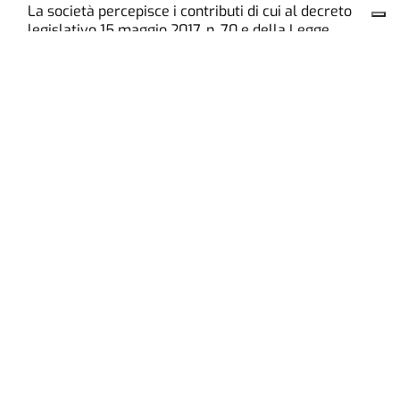
La società percepisce i contributi di cui al decreto
legislativo 15 maggio 2017, n. 70 e della Legge
Regione Piemonte n. 18 del 25/06/2008. Indicazione
resa ai sensi della lettera f) del comma 2
dell’articolo 5 del medesimo decreto legislativo.
Chieri
Cronaca
Paesi
Cultura e Tempo Libero
Sport
Edicola online
Annunci
Acquista Annuncio
Leggi Annunci