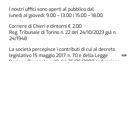
I nostri uffici sono aperti al pubblico dal
lunedì al giovedì: 9.00 – 13.00 | 15.00 – 18.00.
Corriere di Chieri e dintorni € 2,00
Reg. Tribunale di Torino n. 22 del 24/10/2023 già n.
24/1948
La società percepisce i contributi di cui al decreto
legislativo 15 maggio 2017, n. 70 e della Legge
Regione Piemonte n. 18 del 25/06/2008. Indicazione
resa ai sensi della lettera f) del comma 2
dell’articolo 5 del medesimo decreto legislativo.
Chieri
Cronaca
Paesi
Cultura e Tempo Libero