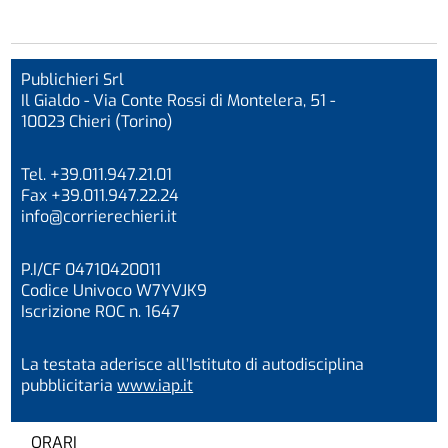
Publichieri Srl
Il Gialdo - Via Conte Rossi di Montelera, 51 -
10023 Chieri (Torino)
Tel. +39.011.947.21.01
Fax +39.011.947.22.24
info@corrierechieri.it
P.I/CF 04710420011
Codice Univoco W7YVJK9
Iscrizione ROC n. 1647
La testata aderisce all’Istituto di autodisciplina
pubblicitaria
www.iap.it
ORARI