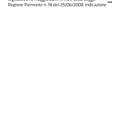
Regione Piemonte n. 18 del 25/06/2008. Indicazione
resa ai sensi della lettera f) del comma 2
dell’articolo 5 del medesimo decreto legislativo.
Chieri
Cronaca
Paesi
Cultura e Tempo Libero
Sport
Edicola online
Annunci
Acquista Annuncio
Leggi Annunci