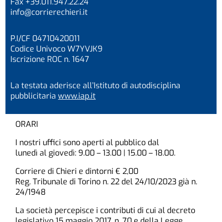
Fax +39.011.947.22.24
info@corrierechieri.it
P.I/CF 04710420011
Codice Univoco W7YVJK9
Iscrizione ROC n. 1647
La testata aderisce all’Istituto di autodisciplina
pubblicitaria
www.iap.it
ORARI
I nostri uffici sono aperti al pubblico dal
lunedì al giovedì: 9.00 – 13.00 | 15.00 – 18.00.
Corriere di Chieri e dintorni € 2,00
Reg. Tribunale di Torino n. 22 del 24/10/2023 già n.
24/1948
La società percepisce i contributi di cui al decreto
legislativo 15 maggio 2017, n. 70 e della Legge