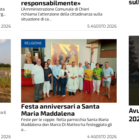
sul
responsabilmente»
sta
L’Amministrazione Comunale di Chieri
g...
richiama l’attenzione della cittadinanza sulla
situazione di ca...
 2026
5 AGOSTO 2026
RELIGIONE
Festa anniversari a Santa
Avu
Maria Maddalena
o il
20
Feste per le coppie. Nella parrocchia Santa Maria
Maddalena don Marco Di Matteo ha festeggiato gli
a...
 2026
4 AGOSTO 2026