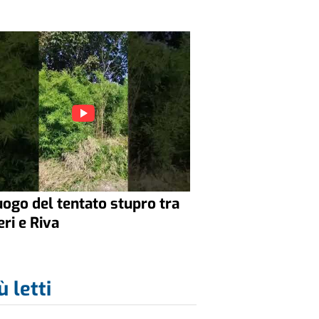
luogo del tentato stupro tra
eri e Riva
ù letti