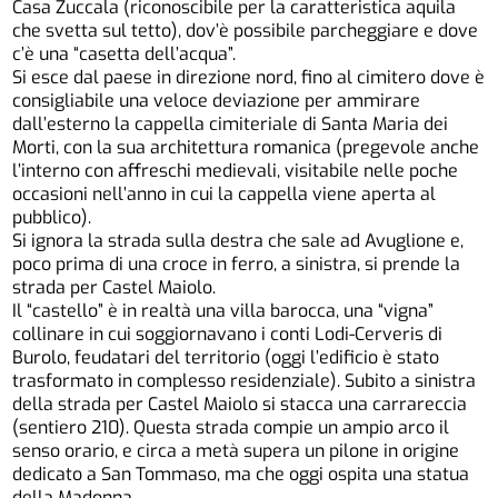
Casa Zuccala (riconoscibile per la caratteristica aquila
che svetta sul tetto), dov’è possibile parcheggiare e dove
c’è una “casetta dell’acqua”.
Si esce dal paese in direzione nord, fino al cimitero dove è
consigliabile una veloce deviazione per ammirare
dall’esterno la cappella cimiteriale di Santa Maria dei
Morti, con la sua architettura romanica (pregevole anche
l’interno con affreschi medievali, visitabile nelle poche
occasioni nell’anno in cui la cappella viene aperta al
pubblico).
Si ignora la strada sulla destra che sale ad Avuglione e,
poco prima di una croce in ferro, a sinistra, si prende la
strada per Castel Maiolo.
Il “castello” è in realtà una villa barocca, una “vigna”
collinare in cui soggiornavano i conti Lodi-Cerveris di
Burolo, feudatari del territorio (oggi l’edificio è stato
trasformato in complesso residenziale). Subito a sinistra
della strada per Castel Maiolo si stacca una carrareccia
(sentiero 210). Questa strada compie un ampio arco il
senso orario, e circa a metà supera un pilone in origine
dedicato a San Tommaso, ma che oggi ospita una statua
della Madonna.