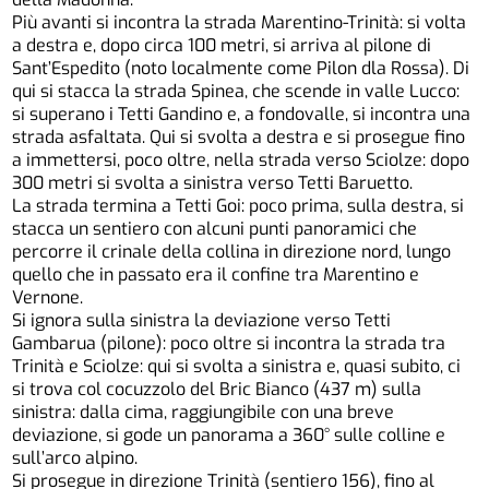
Più avanti si incontra la strada Marentino-Trinità: si volta
a destra e, dopo circa 100 metri, si arriva al pilone di
Sant’Espedito (noto localmente come Pilon dla Rossa). Di
qui si stacca la strada Spinea, che scende in valle Lucco:
si superano i Tetti Gandino e, a fondovalle, si incontra una
strada asfaltata. Qui si svolta a destra e si prosegue fino
a immettersi, poco oltre, nella strada verso Sciolze: dopo
300 metri si svolta a sinistra verso Tetti Baruetto.
La strada termina a Tetti Goi: poco prima, sulla destra, si
stacca un sentiero con alcuni punti panoramici che
percorre il crinale della collina in direzione nord, lungo
quello che in passato era il confine tra Marentino e
Vernone.
Si ignora sulla sinistra la deviazione verso Tetti
Gambarua (pilone): poco oltre si incontra la strada tra
Trinità e Sciolze: qui si svolta a sinistra e, quasi subito, ci
si trova col cocuzzolo del Bric Bianco (437 m) sulla
sinistra: dalla cima, raggiungibile con una breve
deviazione, si gode un panorama a 360° sulle colline e
sull’arco alpino.
Si prosegue in direzione Trinità (sentiero 156), fino al