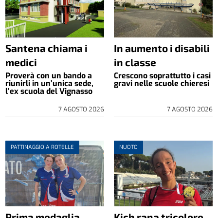
Santena chiama i
In aumento i disabili
medici
in classe
Proverà con un bando a
Crescono soprattutto i casi
riunirli in un’unica sede,
gravi nelle scuole chieresi
l’ex scuola del Vignasso
7 AGOSTO 2026
7 AGOSTO 2026
PATTINAGGIO A ROTELLE
NUOTO
Prima medaglia
Kich rana tricolore