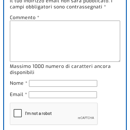
Il tuo indirizzo email non sarà pubblicato.
I
campi obbligatori sono contrassegnati
*
Commento
*
Massimo
1000
numero di caratteri ancora
disponibili
Nome
*
Email
*