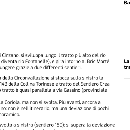
Ba
inzano, si sviluppa lungo il tratto più alto del rio
La
iventa rio Fontanelle), e gira intorno al Bric Morté
tr
iungere grazie a due differenti sentieri.
a della Circonvallazione si stacca sulla sinistra la
143 della Collina Torinese e tratto del Sentiero Crea
tratto è quasi parallela a via Gassino (provinciale
lla Coriola, ma non si svolta. Più avanti, ancora a
sano: non è nell’itinerario, ma una deviazione di pochi
noramico.
 svolta a sinistra (sentiero 150): si supera la deviazione