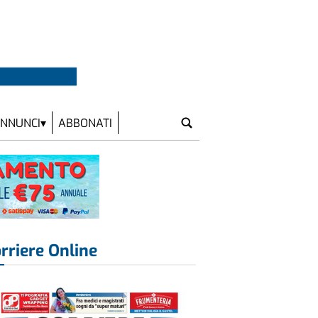
NNUNCI
ABBONATI
rriere Online