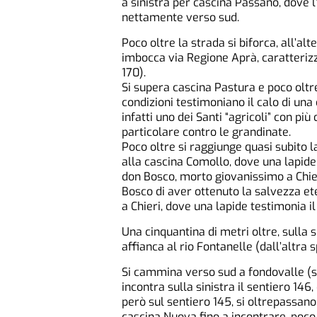
a sinistra per cascina Passano, dove 
nettamente verso sud.
Poco oltre la strada si biforca, all’alte
imbocca via Regione Aprà, caratteriz
170).
Si supera cascina Pastura e poco oltre 
condizioni testimoniano il calo di un
infatti uno dei Santi “agricoli” con pi
particolare contro le grandinate.
Poco oltre si raggiunge quasi subito la
alla cascina Comollo, dove una lapide
don Bosco, morto giovanissimo a Chier
Bosco di aver ottenuto la salvezza et
a Chieri, dove una lapide testimonia il
Una cinquantina di metri oltre, sulla s
affianca al rio Fontanelle (dall’altra
Si cammina verso sud a fondovalle (sen
incontra sulla sinistra il sentiero 146,
però sul sentiero 145, si oltrepassano
cascina Nuova fino a incontrare, poco o