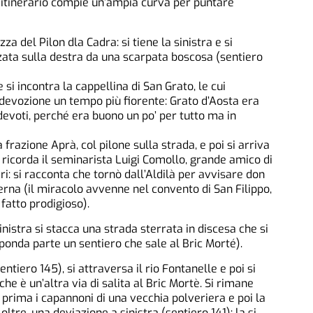
l’itinerario compie un’ampia curva per puntare
zza del Pilon dla Cadra: si tiene la sinistra e si
zata sulla destra da una scarpata boscosa (sentiero
si incontra la cappellina di San Grato, le cui
a devozione un tempo più fiorente: Grato d’Aosta era
ù devoti, perché era buono un po’ per tutto ma in
 frazione Aprà, col pilone sulla strada, e poi si arriva
 ricorda il seminarista Luigi Comollo, grande amico di
i: si racconta che tornò dall’Aldilà per avvisare don
erna (il miracolo avvenne nel convento di San Filippo,
 fatto prodigioso).
inistra si stacca una strada sterrata in discesa che si
 sponda parte un sentiero che sale al Bric Morté).
tiero 145), si attraversa il rio Fontanelle e poi si
 che è un’altra via di salita al Bric Mortè. Si rimane
 prima i capannoni di una vecchia polveriera e poi la
ltre, una deviazione a sinistra (sentiero 141): la si