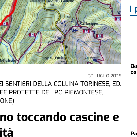
I 
Ga
co
30 LUGLIO 2025
I SENTIERI DELLA COLLINA TORINESE, ED.
REE PROTETTE DEL PO PIEMONTESE,
IONE)
ano toccando cascine e
ità
Pa