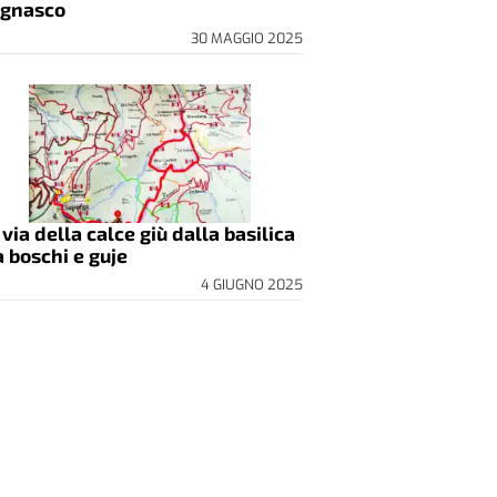
gnasco
30 MAGGIO 2025
 via della calce giù dalla basilica
a boschi e guje
4 GIUGNO 2025