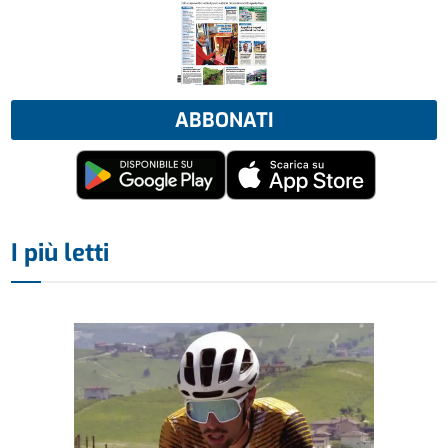
ABBONATI
I più letti