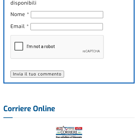
disponibili
Nome
*
Email
*
Corriere Online