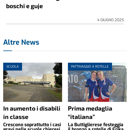
boschi e guje
4 GIUGNO 2025
Altre News
SCUOLA
PATTINAGGIO A ROTELLE
In aumento i disabili
Prima medaglia
in classe
“italiana”
Crescono soprattutto i casi
La Buttiglierese festeggia
gravi nelle scuole chieresi
il bronzo a rotelle di Erika