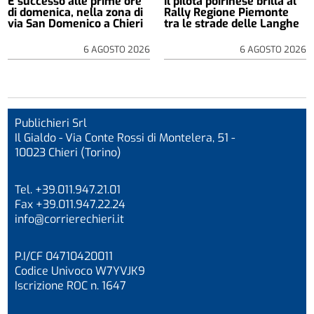
È successo alle prime ore
Il pilota poirinese brilla al
di domenica, nella zona di
Rally Regione Piemonte
via San Domenico a Chieri
tra le strade delle Langhe
6 AGOSTO 2026
6 AGOSTO 2026
Publichieri Srl
Il Gialdo - Via Conte Rossi di Montelera, 51 -
10023 Chieri (Torino)
Tel. +39.011.947.21.01
Fax +39.011.947.22.24
info@corrierechieri.it
P.I/CF 04710420011
Codice Univoco W7YVJK9
Iscrizione ROC n. 1647