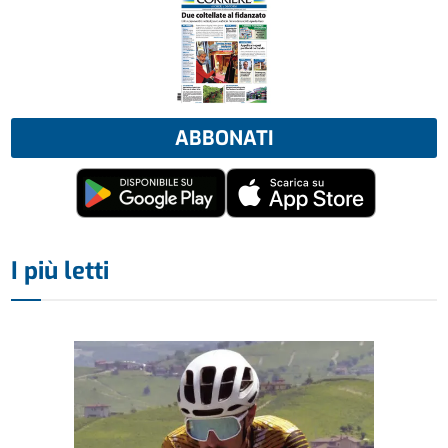
ABBONATI
I più letti