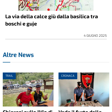
La via della calce giù dalla basilica tra
boschi e guje
4 GIUGNO 2025
Altre News
TRAIL
CRONACA
Chieresi sulla “Via di
Vede il furto dalle