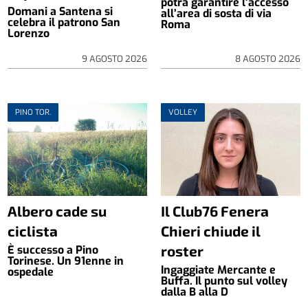
potrà garantire l’accesso
Domani a Santena si
all’area di sosta di via
celebra il patrono San
Roma
Lorenzo
9 AGOSTO 2026
8 AGOSTO 2026
PINO TOR.
VOLLEY
Albero cade su
Il Club76 Fenera
ciclista
Chieri chiude il
roster
È successo a Pino
Torinese. Un 91enne in
Ingaggiate Mercante e
ospedale
Buffa. Il punto sul volley
dalla B alla D