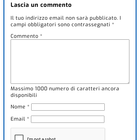
Lascia un commento
Il tuo indirizzo email non sarà pubblicato.
I
campi obbligatori sono contrassegnati
*
Commento
*
Massimo
1000
numero di caratteri ancora
disponibili
Nome
*
Email
*