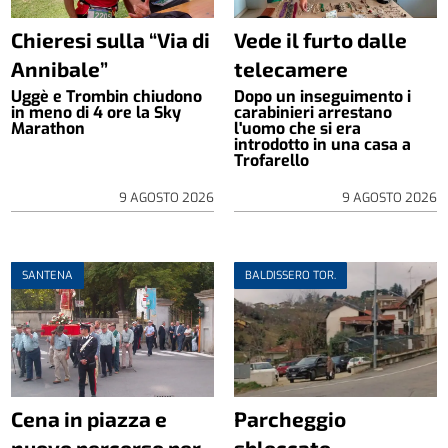
Chieresi sulla “Via di
Vede il furto dalle
Annibale”
telecamere
Uggè e Trombin chiudono
Dopo un inseguimento i
in meno di 4 ore la Sky
carabinieri arrestano
Marathon
l'uomo che si era
introdotto in una casa a
Trofarello
9 AGOSTO 2026
9 AGOSTO 2026
SANTENA
BALDISSERO TOR.
Cena in piazza e
Parcheggio
nuovo percorso per
sbloccato