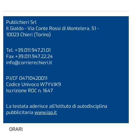
Publichieri Srl
Il Gialdo - Via Conte Rossi di Montelera, 51 -
10023 Chieri (Torino)
Tel. +39.011.947.21.01
Fax +39.011.947.22.24
info@corrierechieri.it
P.I/CF 04710420011
Codice Univoco W7YVJK9
Iscrizione ROC n. 1647
La testata aderisce all’Istituto di autodisciplina
pubblicitaria
www.iap.it
ORARI