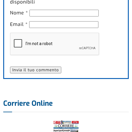
disponibili
Nome
*
Email
*
Corriere Online