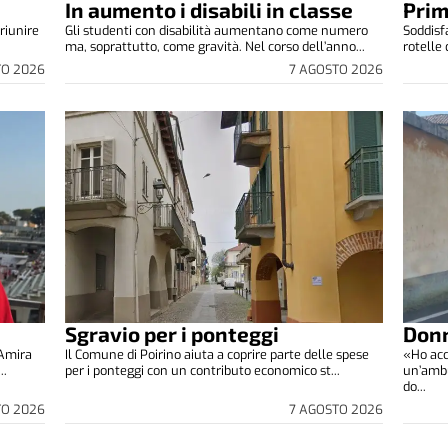
In aumento i disabili in classe
Prim
riunire
Gli studenti con disabilità aumentano come numero
Soddisfa
ma, soprattutto, come gravità. Nel corso dell’anno...
rotelle
TO 2026
7 AGOSTO 2026
Sgravio per i ponteggi
Donn
 Amira
Il Comune di Poirino aiuta a coprire parte delle spese
«Ho acc
..
per i ponteggi con un contributo economico st...
un’ambu
do...
TO 2026
7 AGOSTO 2026