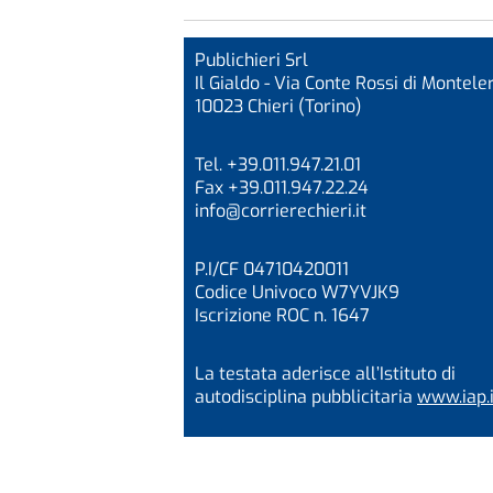
Publichieri Srl
Il Gialdo - Via Conte Rossi di Monteler
10023 Chieri (Torino)
Tel. +39.011.947.21.01
Fax +39.011.947.22.24
info@corrierechieri.it
P.I/CF 04710420011
Codice Univoco W7YVJK9
Iscrizione ROC n. 1647
La testata aderisce all’Istituto di
autodisciplina pubblicitaria
www.iap.i