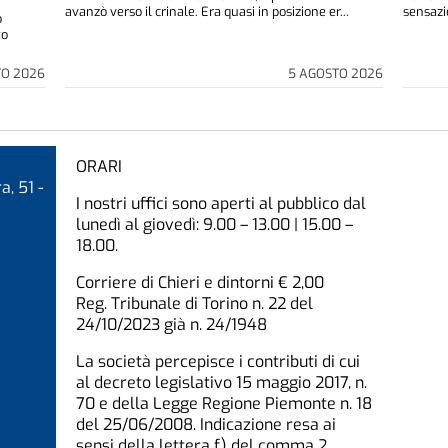
avanzò verso il crinale. Era quasi in posizione er...
sensazio
o
to
TO 2026
5 AGOSTO 2026
ORARI
a, 51 -
I nostri uffici sono aperti al pubblico dal
lunedì al giovedì: 9.00 – 13.00 | 15.00 –
18.00.
Corriere di Chieri e dintorni € 2,00
Reg. Tribunale di Torino n. 22 del
24/10/2023 già n. 24/1948
La società percepisce i contributi di cui
al decreto legislativo 15 maggio 2017, n.
70 e della Legge Regione Piemonte n. 18
del 25/06/2008. Indicazione resa ai
sensi della lettera f) del comma 2