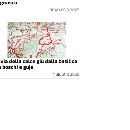
gnasco
30 MAGGIO 2025
 via della calce giù dalla basilica
a boschi e guje
4 GIUGNO 2025