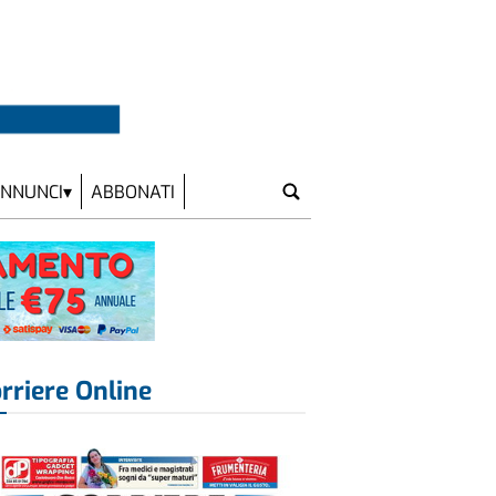
NNUNCI
ABBONATI
rriere Online