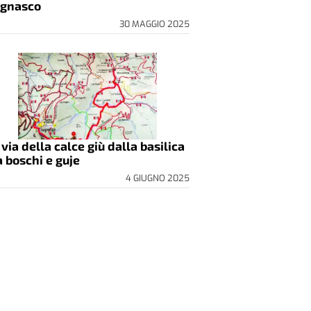
gnasco
30 MAGGIO 2025
 via della calce giù dalla basilica
a boschi e guje
4 GIUGNO 2025