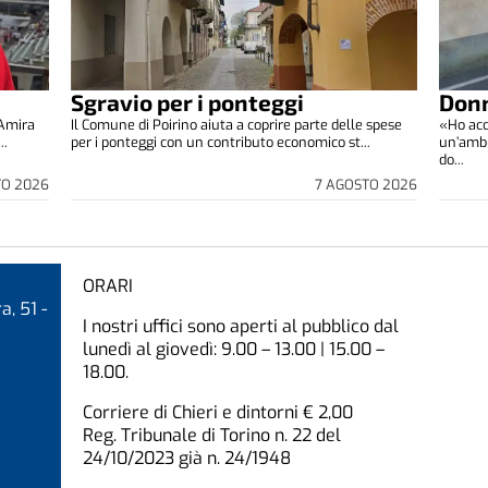
Sgravio per i ponteggi
Donn
 Amira
Il Comune di Poirino aiuta a coprire parte delle spese
«Ho acc
..
per i ponteggi con un contributo economico st...
un’ambu
do...
TO 2026
7 AGOSTO 2026
ORARI
a, 51 -
I nostri uffici sono aperti al pubblico dal
lunedì al giovedì: 9.00 – 13.00 | 15.00 –
18.00.
Corriere di Chieri e dintorni € 2,00
Reg. Tribunale di Torino n. 22 del
24/10/2023 già n. 24/1948