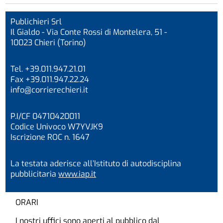
Publichieri Srl
Il Gialdo - Via Conte Rossi di Montelera, 51 -
10023 Chieri (Torino)
Tel. +39.011.947.21.01
Fax +39.011.947.22.24
info@corrierechieri.it
P.I/CF 04710420011
Codice Univoco W7YVJK9
Iscrizione ROC n. 1647
La testata aderisce all’Istituto di autodisciplina
pubblicitaria
www.iap.it
ORARI
I nostri uffici sono aperti al pubblico dal