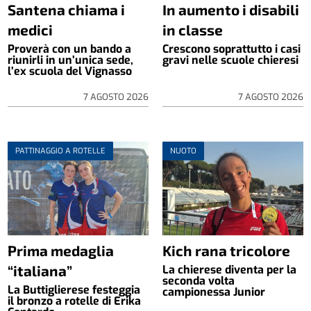
Santena chiama i
In aumento i disabili
medici
in classe
Proverà con un bando a
Crescono soprattutto i casi
riunirli in un’unica sede,
gravi nelle scuole chieresi
l’ex scuola del Vignasso
7 AGOSTO 2026
7 AGOSTO 2026
PATTINAGGIO A ROTELLE
NUOTO
Prima medaglia
Kich rana tricolore
“italiana”
La chierese diventa per la
seconda volta
La Buttiglierese festeggia
campionessa Junior
il bronzo a rotelle di Erika