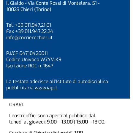
Il Gialdo - Via Conte Rossi di Montelera, 51 -
10023 Chieri (Torino)
Tel. +39.011.947.21.01
Fax +39.011.947.22.24
info@corrierechieri.it
P.I/CF 04710420011
Codice Univoco W7YVJK9
Iscrizione ROC n. 1647
La testata aderisce all’Istituto di autodisciplina
pubblicitaria
www.iap.it
ORARI
I nostri uffici sono aperti al pubblico dal
lunedì al giovedì: 9.00 – 13.00 | 15.00 – 18.00.
Corriere di Chieri e dintorni € 2,00