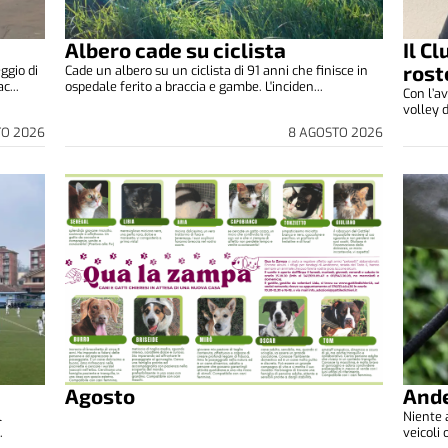
Albero cade su ciclista
Il C
rost
ggio di
Cade un albero su un ciclista di 91 anni che finisce in
c...
ospedale ferito a braccia e gambe. L'inciden...
Con l’av
volley d
TO 2026
8 AGOSTO 2026
Agosto
Ande
l
Niente a
.
veicoli 