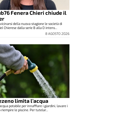
lub76 Fenera Chieri chiude il
er
vicinarsi della nuova stagione le società di
el Chierese dalla serie B alla D intens...
8 AGOSTO 2026
zeno limita l’acqua
cqua potabile per innaffiare i giardini, lavare i
o riempire le piscine. Per tutelar...