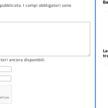
Ba
 pubblicato.
I campi obbligatori sono
La
tr
eri ancora disponibili