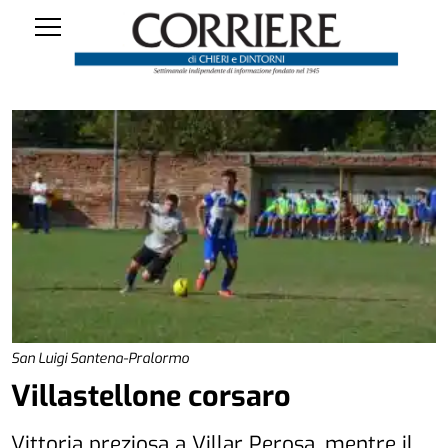
San Luigi Santena-Pralormo
Villastellone corsaro
Vittoria preziosa a Villar Perosa, mentre il