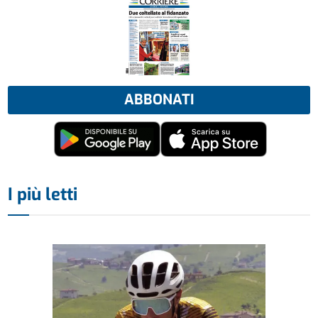
ABBONATI
I più letti