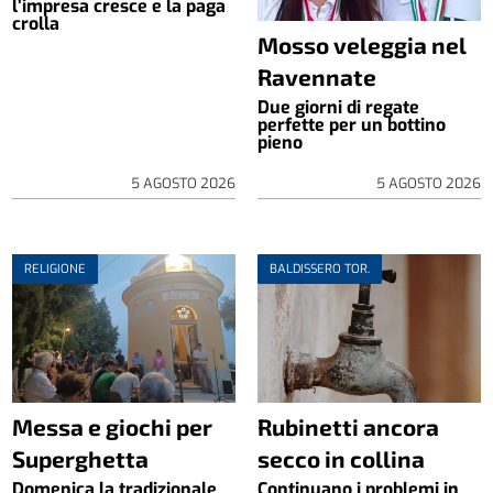
l’impresa cresce e la paga
crolla
Mosso veleggia nel
Ravennate
Due giorni di regate
perfette per un bottino
pieno
5 AGOSTO 2026
5 AGOSTO 2026
RELIGIONE
BALDISSERO TOR.
Messa e giochi per
Rubinetti ancora
Superghetta
secco in collina
Domenica la tradizionale
Continuano i problemi in