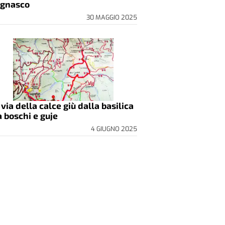
gnasco
30 MAGGIO 2025
 via della calce giù dalla basilica
a boschi e guje
4 GIUGNO 2025