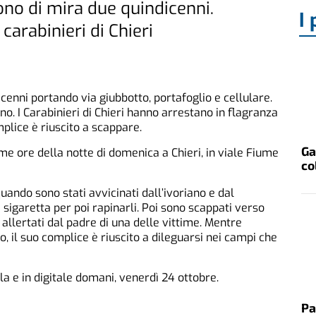
ono di mira due quindicenni.
I 
carabinieri di Chieri
cenni portando via giubbotto, portafoglio e cellulare.
o. I Carabinieri di Chieri hanno arrestano in flagranza
plice è riuscito a scappare.
Ga
me ore della notte di domenica a Chieri, in viale Fiume
co
ando sono stati avvicinati dall’ivoriano e dal
sigaretta per poi rapinarli. Poi sono scappati verso
 allertati dal padre di una delle vittime. Mentre
o, il suo complice è riuscito a dileguarsi nei campi che
a e in digitale domani, venerdì 24 ottobre.
Pa