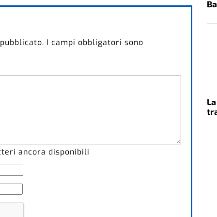
Ba
 pubblicato.
I campi obbligatori sono
La
tr
eri ancora disponibili