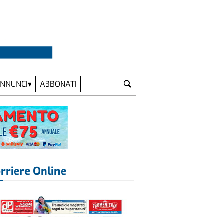
NNUNCI
ABBONATI
rriere Online