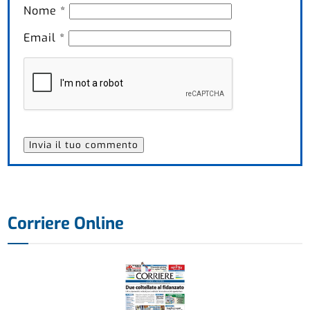
Nome
*
Email
*
Corriere Online