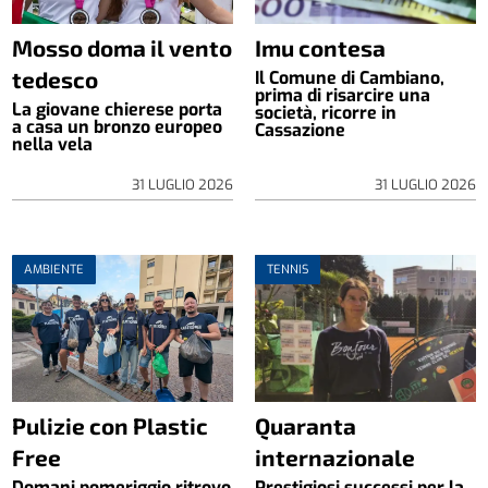
Mosso doma il vento
Imu contesa
tedesco
Il Comune di Cambiano,
prima di risarcire una
La giovane chierese porta
società, ricorre in
a casa un bronzo europeo
Cassazione
nella vela
31 LUGLIO 2026
31 LUGLIO 2026
AMBIENTE
TENNIS
Pulizie con Plastic
Quaranta
Free
internazionale
Domani pomeriggio ritrovo
Prestigiosi successi per la