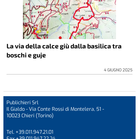
La via della calce giù dalla basilica tra
boschi e guje
4 GIUGNO 2025
Publichieri Srl
Il Gialdo - Via Conte Rossi di Montelera, 51 -
10023 Chieri (Torino)
Tel. +39.011.947.21.01
Fax +39.011.947.22.24