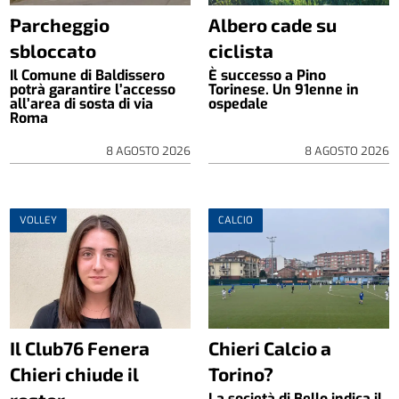
Parcheggio
Albero cade su
sbloccato
ciclista
Il Comune di Baldissero
È successo a Pino
potrà garantire l’accesso
Torinese. Un 91enne in
all’area di sosta di via
ospedale
Roma
8 AGOSTO 2026
8 AGOSTO 2026
VOLLEY
CALCIO
Il Club76 Fenera
Chieri Calcio a
Chieri chiude il
Torino?
La società di Bello indica il