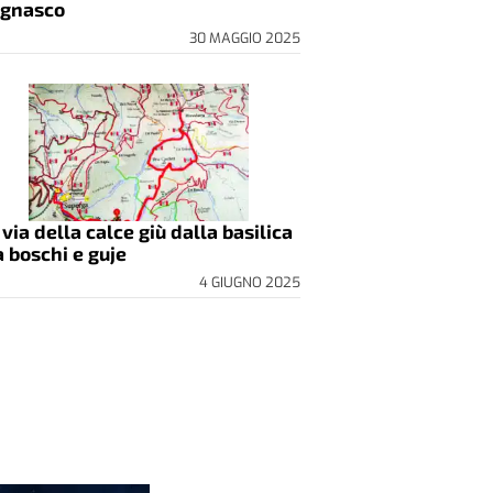
gnasco
30 MAGGIO 2025
 via della calce giù dalla basilica
a boschi e guje
4 GIUGNO 2025