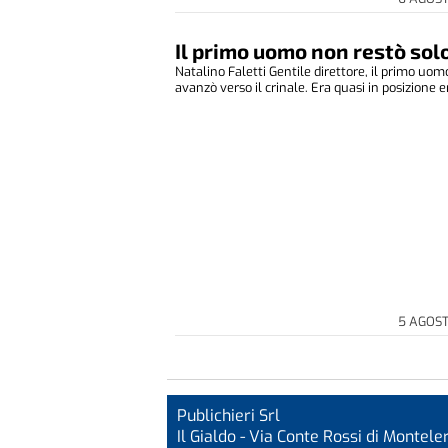
Il primo uomo non restò sol
Natalino Faletti Gentile direttore, il primo uom
avanzò verso il crinale. Era quasi in posizione er
5 AGOS
Publichieri Srl
Il Gialdo - Via Conte Rossi di Monteler