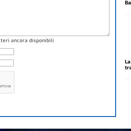
Ba
eri ancora disponibili
La
tr