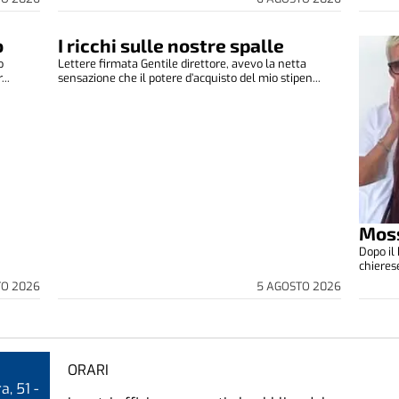
o
I ricchi sulle nostre spalle
o
Lettere firmata Gentile direttore, avevo la netta
...
sensazione che il potere d’acquisto del mio stipen...
Moss
Dopo il
chieres
TO 2026
5 AGOSTO 2026
ORARI
a, 51 -