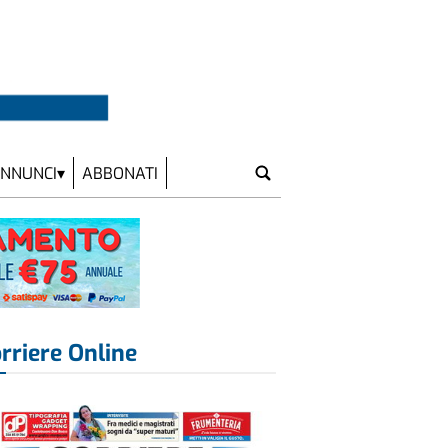
NNUNCI
ABBONATI
rriere Online