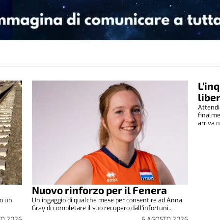
L’in
libe
Attendi
finalm
arriva n
Nuovo rinforzo per il Fenera
to un
Un ingaggio di qualche mese per consentire ad Anna
Gray di completare il suo recupero dall'infortuni...
TO 2026
6 AGOSTO 2026