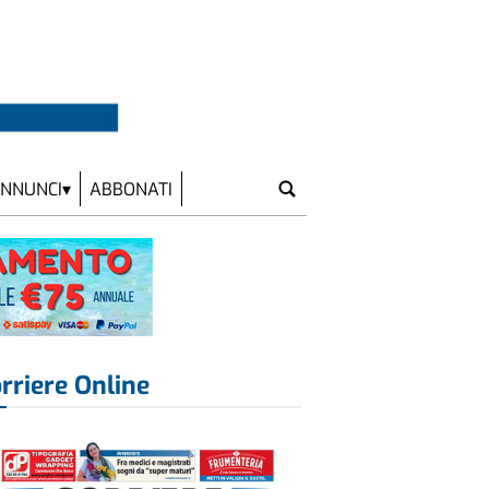
NNUNCI
ABBONATI
rriere Online