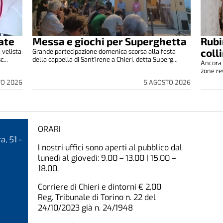
ate
Messa e giochi per Superghetta
Rubi
coll
 velista
Grande partecipazione domenica scorsa alla festa
...
della cappella di Sant’Irene a Chieri, detta Superg...
Ancora 
zone res
TO 2026
5 AGOSTO 2026
ORARI
a, 51 -
I nostri uffici sono aperti al pubblico dal
lunedì al giovedì: 9.00 – 13.00 | 15.00 –
18.00.
Corriere di Chieri e dintorni € 2,00
Reg. Tribunale di Torino n. 22 del
24/10/2023 già n. 24/1948