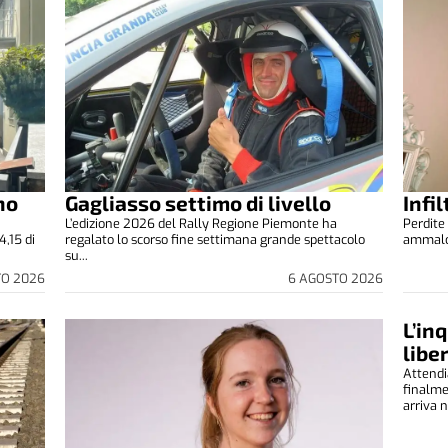
no
Gagliasso settimo di livello
Infi
L’edizione 2026 del Rally Regione Piemonte ha
Perdite 
4,15 di
regalato lo scorso fine settimana grande spettacolo
ammalora
su...
TO 2026
6 AGOSTO 2026
L’in
libe
Attendi
finalm
arriva n