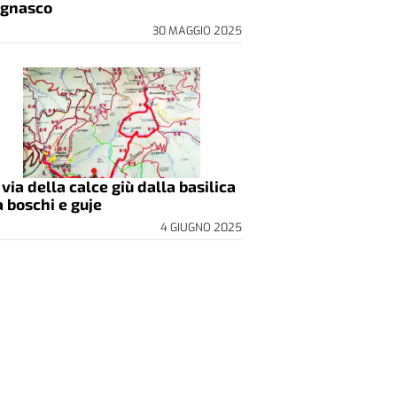
gnasco
30 MAGGIO 2025
 via della calce giù dalla basilica
a boschi e guje
4 GIUGNO 2025