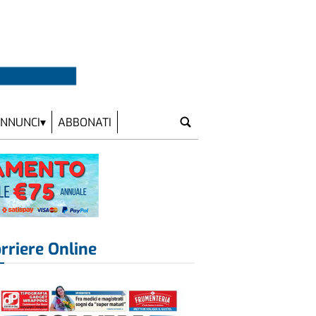
NNUNCI
ABBONATI
rriere Online