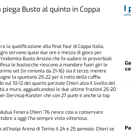
I 
ma piega Busto al quinto in Coppa
 la qualificazione alla final four di Coppa Italia,
egro servono quasi due ore e mezza di gioco per
un’indomita Busto Arsizio che fa sudare le proverbiali
Ga
ifesa le bustocche riescono a mandare fuori giri le
co
primo set (in rimonta da 21-16) sia il terzo, mentre
gne la spuntano 25-22 per il rotto della cuffia.
 sul 10-12 del quarto parziale Chieri alza il livello del
ità a muro, aggiudicandosi le due ultime frazioni 25-20
er Dervisaj-Künzler che con 27 punti è anche la top
 Mutua Fenera Chieri ’76 riesce così a conservare
ttobre a oggi l’ha sempre vista vittoriosa.
Pa
à all’Inalpi Arena di Torino il 24 e 25 gennaio. Chieri se