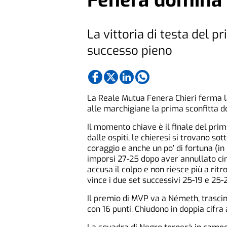
Fenera domina 
La vittoria di testa del p
successo pieno
La Reale Mutua Fenera Chieri ferma la
alle marchigiane la prima sconfitta do
Il momento chiave è il finale del pri
dalle ospiti, le chieresi si trovano s
coraggio e anche un po’ di fortuna (in
imporsi 27-25 dopo aver annullato cinqu
accusa il colpo e non riesce più a ritr
vince i due set successivi 25-19 e 25
Il premio di MVP va a Németh, trascina
con 16 punti. Chiudono in doppia cifra