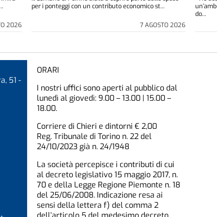
..
per i ponteggi con un contributo economico st...
un’ambu
do...
TO 2026
7 AGOSTO 2026
ORARI
a, 51 -
I nostri uffici sono aperti al pubblico dal
lunedì al giovedì: 9.00 – 13.00 | 15.00 –
18.00.
Corriere di Chieri e dintorni € 2,00
Reg. Tribunale di Torino n. 22 del
24/10/2023 già n. 24/1948
La società percepisce i contributi di cui
al decreto legislativo 15 maggio 2017, n.
70 e della Legge Regione Piemonte n. 18
del 25/06/2008. Indicazione resa ai
sensi della lettera f) del comma 2
dell’articolo 5 del medesimo decreto