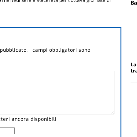
 martedì sera a Macerata per l’ottava giornata di
Ba
 pubblicato.
I campi obbligatori sono
La
tr
eri ancora disponibili