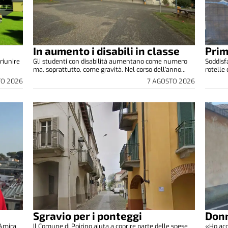
In aumento i disabili in classe
Prim
riunire
Gli studenti con disabilità aumentano come numero
Soddisfa
ma, soprattutto, come gravità. Nel corso dell’anno...
rotelle
TO 2026
7 AGOSTO 2026
Sgravio per i ponteggi
Donn
 Amira
Il Comune di Poirino aiuta a coprire parte delle spese
«Ho acc