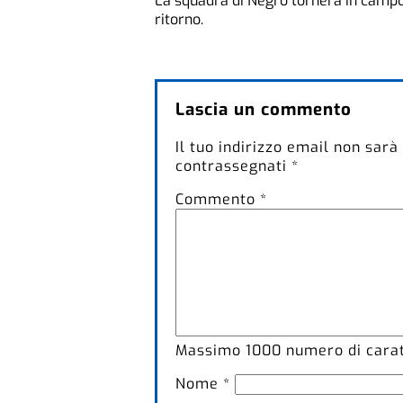
La squadra di Negro tornerà in campo
ritorno.
Lascia un commento
Il tuo indirizzo email non sarà
contrassegnati
*
Commento
*
Massimo
1000
numero di caratt
Nome
*