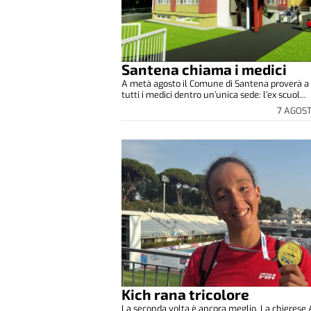
Santena chiama i medici
A metà agosto il Comune di Santena proverà a 
tutti i medici dentro un’unica sede: l’ex scuol...
7 AGOS
Kich rana tricolore
La seconda volta è ancora meglio. La chierese