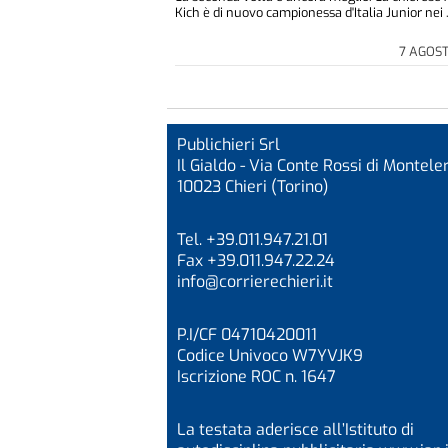
Kich è di nuovo campionessa d'Italia Junior nei .
7 AGOS
Publichieri Srl
Il Gialdo - Via Conte Rossi di Monteler
10023 Chieri (Torino)
Tel. +39.011.947.21.01
Fax +39.011.947.22.24
info@corrierechieri.it
P.I/CF 04710420011
Codice Univoco W7YVJK9
Iscrizione ROC n. 1647
La testata aderisce all’Istituto di