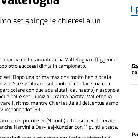
Vallefoglia
I 
rimo set spinge le chieresi a un
 marcia della lanciatissima Vallefoglia infliggendo
Ga
po otto successi di fila in campionato.
co
mo set. Dopo una prima frazione molto ben giocata
otto 20-24 e sembrano sul punto di crollare ma con
 particolare con due ace aiutati dal nastro) riescono a
e palle set. Lì inizia un’altra partita: Vallefoglia
ovare il ritmo, mentre Chieri sulle ali dell’entusiasmo
-22 imponendosi 3-0.
trice nel primo set (9 punti) e top scorer di serata
 anche Nervini e Dervisaj-Künzler con 11 punti a testa.
Pa