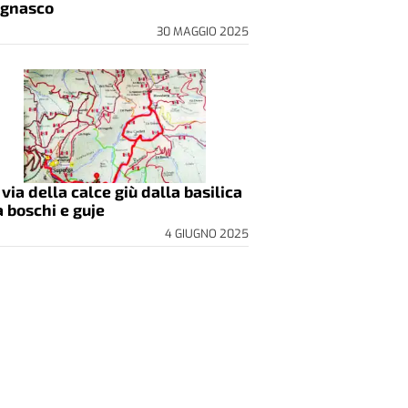
gnasco
30 MAGGIO 2025
 via della calce giù dalla basilica
a boschi e guje
4 GIUGNO 2025