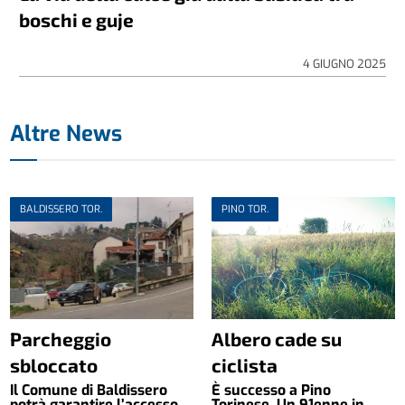
boschi e guje
4 GIUGNO 2025
Altre News
BALDISSERO TOR.
PINO TOR.
Parcheggio
Albero cade su
sbloccato
ciclista
Il Comune di Baldissero
È successo a Pino
potrà garantire l’accesso
Torinese. Un 91enne in