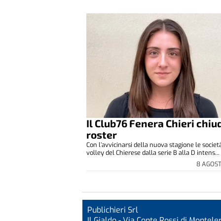
Il Club76 Fenera Chieri chiud
roster
Con l’avvicinarsi della nuova stagione le società
volley del Chierese dalla serie B alla D intens...
8 AGOS
Publichieri Srl
Il Gialdo - Via Conte Rossi di Monteler