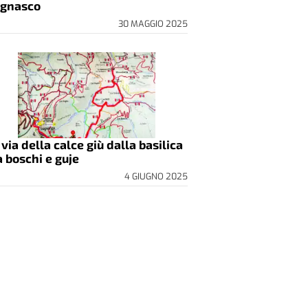
gnasco
30 MAGGIO 2025
 via della calce giù dalla basilica
a boschi e guje
4 GIUGNO 2025