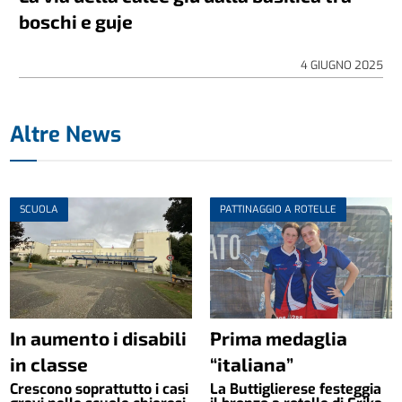
boschi e guje
4 GIUGNO 2025
Altre News
SCUOLA
PATTINAGGIO A ROTELLE
In aumento i disabili
Prima medaglia
in classe
“italiana”
Crescono soprattutto i casi
La Buttiglierese festeggia