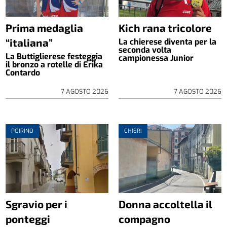
Prima medaglia
Kich rana tricolore
“italiana”
La chierese diventa per la
seconda volta
La Buttiglierese festeggia
campionessa Junior
il bronzo a rotelle di Erika
Contardo
7 AGOSTO 2026
7 AGOSTO 2026
POIRINO
CHIERI
Sgravio per i
Donna accoltella il
ponteggi
compagno