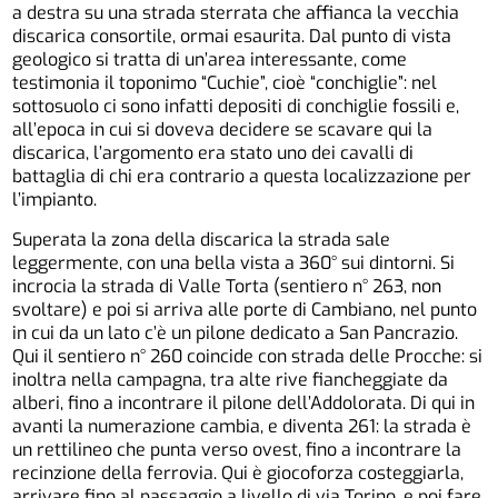
a destra su una strada sterrata che affianca la vecchia
discarica consortile, ormai esaurita. Dal punto di vista
geologico si tratta di un’area interessante, come
testimonia il toponimo “Cuchie”, cioè “conchiglie”: nel
sottosuolo ci sono infatti depositi di conchiglie fossili e,
all’epoca in cui si doveva decidere se scavare qui la
discarica, l’argomento era stato uno dei cavalli di
battaglia di chi era contrario a questa localizzazione per
l’impianto.
Superata la zona della discarica la strada sale
leggermente, con una bella vista a 360° sui dintorni. Si
incrocia la strada di Valle Torta (sentiero n° 263, non
svoltare) e poi si arriva alle porte di Cambiano, nel punto
in cui da un lato c’è un pilone dedicato a San Pancrazio.
Qui il sentiero n° 260 coincide con strada delle Procche: si
inoltra nella campagna, tra alte rive fiancheggiate da
alberi, fino a incontrare il pilone dell’Addolorata. Di qui in
avanti la numerazione cambia, e diventa 261: la strada è
un rettilineo che punta verso ovest, fino a incontrare la
recinzione della ferrovia. Qui è giocoforza costeggiarla,
arrivare fino al passaggio a livello di via Torino, e poi fare