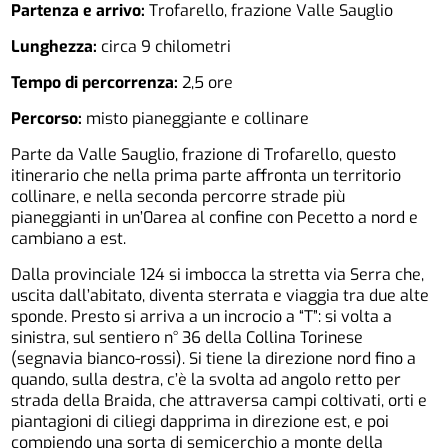
Partenza e arrivo:
Trofarello, frazione Valle Sauglio
Lunghezza:
circa 9 chilometri
Tempo di percorrenza:
2,5 ore
Percorso:
misto pianeggiante e collinare
Parte da Valle Sauglio, frazione di Trofarello, questo
itinerario che nella prima parte affronta un territorio
collinare, e nella seconda percorre strade più
pianeggianti in un’0area al confine con Pecetto a nord e
cambiano a est.
Dalla provinciale 124 si imbocca la stretta via Serra che,
uscita dall’abitato, diventa sterrata e viaggia tra due alte
sponde. Presto si arriva a un incrocio a “T”: si volta a
sinistra, sul sentiero n° 36 della Collina Torinese
(segnavia bianco-rossi). Si tiene la direzione nord fino a
quando, sulla destra, c’è la svolta ad angolo retto per
strada della Braida, che attraversa campi coltivati, orti e
piantagioni di ciliegi dapprima in direzione est, e poi
compiendo una sorta di semicerchio a monte della