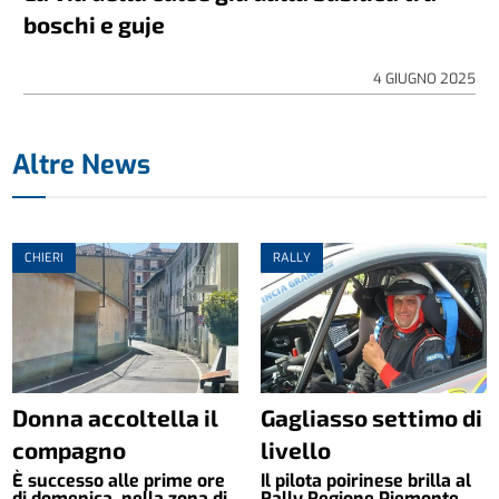
boschi e guje
4 GIUGNO 2025
Altre News
CHIERI
RALLY
Donna accoltella il
Gagliasso settimo di
compagno
livello
È successo alle prime ore
Il pilota poirinese brilla al
di domenica, nella zona di
Rally Regione Piemonte