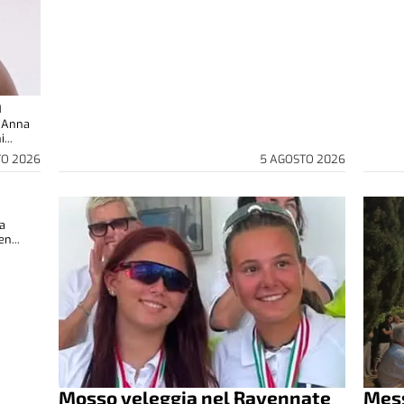
a
d Anna
...
TO 2026
5 AGOSTO 2026
ta
en...
Mosso veleggia nel Ravennate
Mess