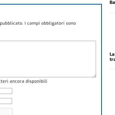
Ba
 pubblicato.
I campi obbligatori sono
La
tr
eri ancora disponibili