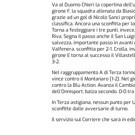
Va al Duomo Chieri la copertina dell’
girone F, la squadra allenata da Biasi
grazie ad un gol di Nicolò Sanci propri
classifica. Ancora una sconfitta per lo
Torna a festeggiare i tre punti, invec
Riva. Segna il passo anche il San Luig
salvezza, importante passo in avanti 
Valfenera, sconfitta per 2-1. Crolla, i
girone E torna al successo il Villaste
3-2.
Nel raggruppamento A di Terza torine
vince contro il Montanaro (1-2). Nel g
contro la Blu Action. Avanza il Cambia
dell’Onnisport, balza secondo. 0-0 tra
In Terza astigiana, nessun punto per 
sconfitte dalle avversarie di turno.
Il servizio sul Corriere che sarà in ed