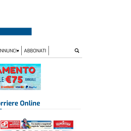
NNUNCI
ABBONATI
rriere Online