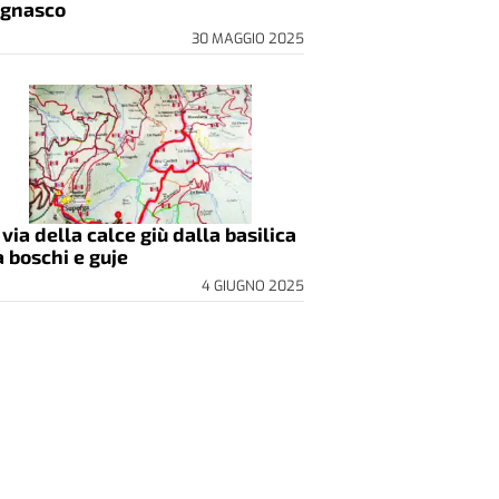
gnasco
30 MAGGIO 2025
 via della calce giù dalla basilica
a boschi e guje
4 GIUGNO 2025