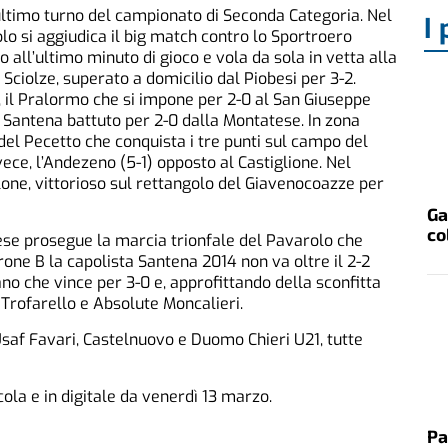
ultimo turno del campionato di Seconda Categoria. Nel
I 
olo si aggiudica il big match contro lo Sportroero
o all’ultimo minuto di gioco e vola da sola in vetta alla
 Sciolze, superato a domicilio dal Piobesi per 3-2.
e, il Pralormo che si impone per 2-0 al San Giuseppe
i Santena battuto per 2-0 dalla Montatese. In zona
del Pecetto che conquista i tre punti sul campo del
nvece, l’Andezeno (5-1) opposto al Castiglione. Nel
llone, vittorioso sul rettangolo del Giavenocoazze per
Ga
co
se prosegue la marcia trionfale del Pavarolo che
irone B la capolista Santena 2014 non va oltre il 2-2
no che vince per 3-0 e, approfittando della sconfitta
 Trofarello e Absolute Moncalieri.
Usaf Favari, Castelnuovo e Duomo Chieri U21, tutte
icola e in digitale da venerdì 13 marzo.
Pa