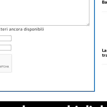
Ba
eri ancora disponibili
La
tr