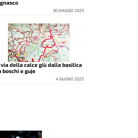
gnasco
30 MAGGIO 2025
 via della calce giù dalla basilica
a boschi e guje
4 GIUGNO 2025