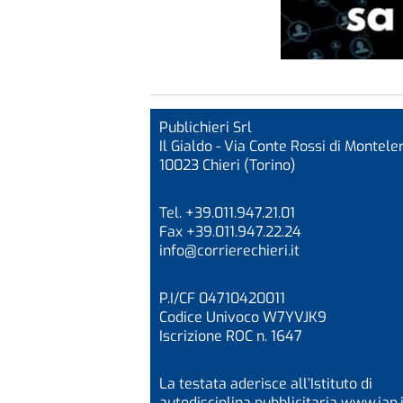
Publichieri Srl
Il Gialdo - Via Conte Rossi di Monteler
10023 Chieri (Torino)
Tel. +39.011.947.21.01
Fax +39.011.947.22.24
info@corrierechieri.it
P.I/CF 04710420011
Codice Univoco W7YVJK9
Iscrizione ROC n. 1647
La testata aderisce all’Istituto di
autodisciplina pubblicitaria
www.iap.i