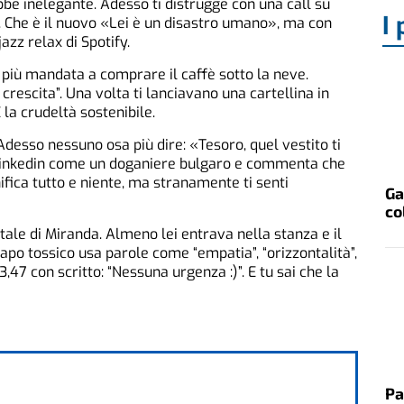
bbe inelegante. Adesso ti distrugge con una call su
I 
Che è il nuovo «Lei è un disastro umano», ma con
azz relax di Spotify.
 più mandata a comprare il caffè sotto la neve.
 crescita”. Una volta ti lanciavano una cartellina in
 la crudeltà sostenibile.
Adesso nessuno osa più dire: «Tesoro, quel vestito ti
a Linkedin come un doganiere bulgaro e commenta che
ifica tutto e niente, ma stranamente ti senti
Ga
co
tale di Miranda. Almeno lei entrava nella stanza e il
capo tossico usa parole come “empatia”, “orizzontalità”,
3,47 con scritto: “Nessuna urgenza :)”. E tu sai che la
Pa