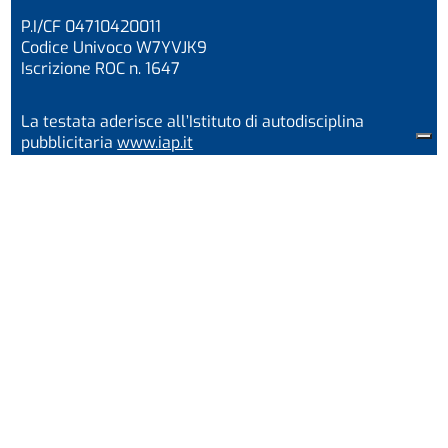
P.I/CF 04710420011
Codice Univoco W7YVJK9
Iscrizione ROC n. 1647
La testata aderisce all’Istituto di autodisciplina
pubblicitaria
www.iap.it
ORARI
I nostri uffici sono aperti al pubblico dal
lunedì al giovedì: 9.00 – 13.00 | 15.00 – 18.00.
Corriere di Chieri e dintorni € 2,00
Reg. Tribunale di Torino n. 22 del 24/10/2023 già n.
24/1948
La società percepisce i contributi di cui al decreto
legislativo 15 maggio 2017, n. 70 e della Legge
Regione Piemonte n. 18 del 25/06/2008. Indicazione
resa ai sensi della lettera f) del comma 2