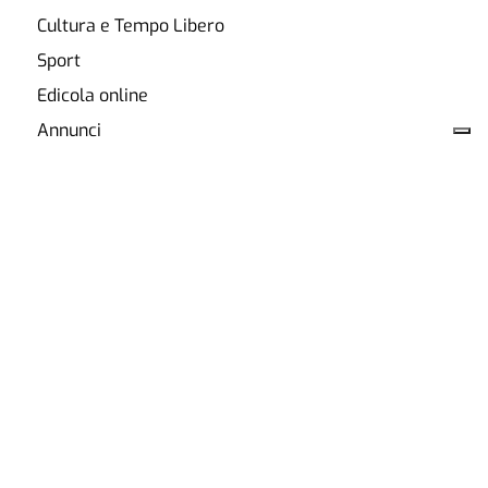
Cultura e Tempo Libero
Sport
Edicola online
Annunci
Acquista Annuncio
Leggi Annunci
ABBONATI
Chi Siamo
Annunci
Pubblicità
Privacy
Cookie Policy
Contatti
Accessibilità
Copyright ©
2026
Publichieri Srl