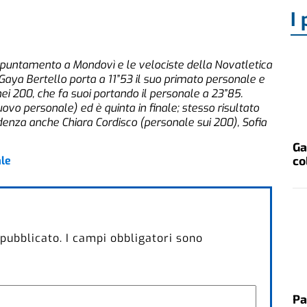
I 
appuntamento a Mondovì e le velociste della Novatletica
 Gaya Bertello porta a 11”53 il suo primato personale e
 nei 200, che fa suoi portando il personale a 23”85.
nuovo personale) ed è quinta in finale; stesso risultato
idenza anche Chiara Cordisco (personale sui 200), Sofia
Ga
co
ale
 pubblicato.
I campi obbligatori sono
Pa