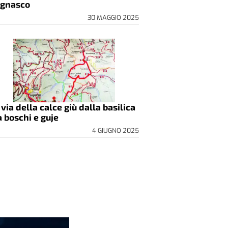
gnasco
30 MAGGIO 2025
 via della calce giù dalla basilica
a boschi e guje
4 GIUGNO 2025