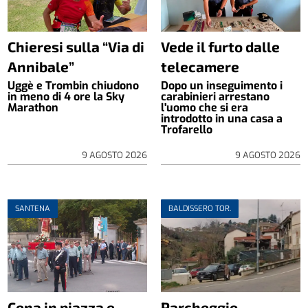
Chieresi sulla “Via di
Vede il furto dalle
Annibale”
telecamere
Uggè e Trombin chiudono
Dopo un inseguimento i
in meno di 4 ore la Sky
carabinieri arrestano
Marathon
l'uomo che si era
introdotto in una casa a
Trofarello
9 AGOSTO 2026
9 AGOSTO 2026
SANTENA
BALDISSERO TOR.
Cena in piazza e
Parcheggio