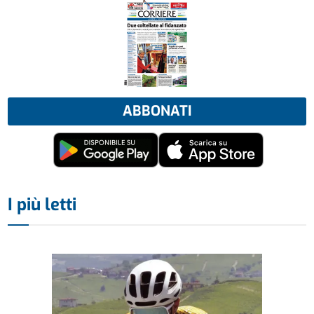
ABBONATI
I più letti