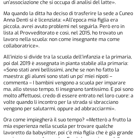
un’associazione che si occupa di analisi del latte».
Ma quando la ditta ha deciso di trasferire la sede a Cuneo
Anna Denti si è licenziata: «All’epoca mia figlia era
piccola, avrei avuto problemi nel seguirla. Però ero in
lista al Provveditorato e così, nel 2015, ho trovato un
lavoro nella scuola: non come insegnante ma come
collaboratrice».
All’inizio si divide tra la scuola dell’infanzia e la primaria,
poi dal 2019 è assegnata in pianta stabile alla primaria:
«Sono stati anni bellissimi, anche se non ho fatto la
maestra: gli alunni sono stati un po’ miei nipoti –
commenta – I bambini vengono a scuola per imparare
ma, allo stesso tempo, ti insegnano tantissimo. E poi sono
molto affettuosi, credo di essere entrato nel loro cuore: a
volte quando li incontro per la strada si sbracciano
vengono per salutarmi, oppure ad abbracciarmi».
Ora come impiegherà il suo tempo? «Metterò a frutto la
mia esperienza nella scuola per trovare qualche
lavoretto da babysitter, poi c’è mia figlia che è già grande