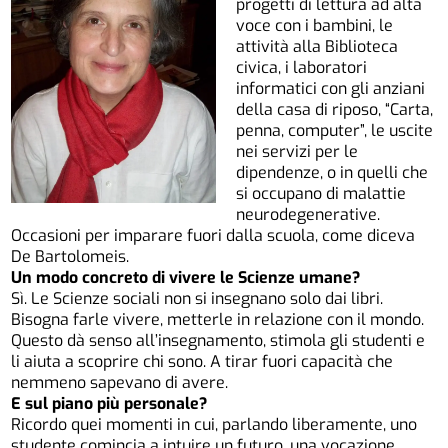
progetti di lettura ad alta
voce con i bambini, le
attività alla Biblioteca
civica, i laboratori
informatici con gli anziani
della casa di riposo, “Carta,
penna, computer”, le uscite
nei servizi per le
dipendenze, o in quelli che
si occupano di malattie
neurodegenerative.
Occasioni per imparare fuori dalla scuola, come diceva
De Bartolomeis.
Un modo concreto di vivere le Scienze umane?
Sì. Le Scienze sociali non si insegnano solo dai libri.
Bisogna farle vivere, metterle in relazione con il mondo.
Questo dà senso all’insegnamento, stimola gli studenti e
li aiuta a scoprire chi sono. A tirar fuori capacità che
nemmeno sapevano di avere.
E sul piano più personale?
Ricordo quei momenti in cui, parlando liberamente, uno
studente comincia a intuire un futuro, una vocazione.